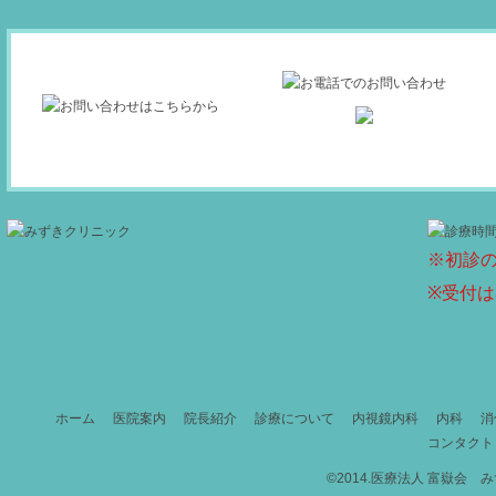
※初診の
※受付は
ホーム
医院案内
院長紹介
診療について
内視鏡内科
内科
消
コンタクト
©2014.医療法人 富嶽会 みずき