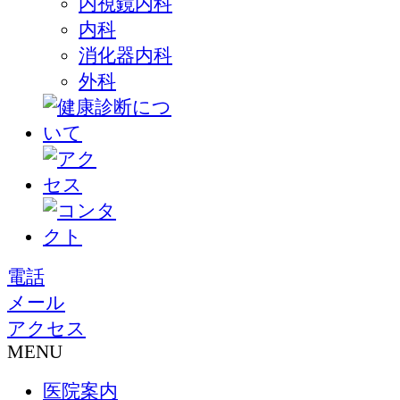
内視鏡内科
内科
消化器内科
外科
電話
メール
アクセス
MENU
医院案内