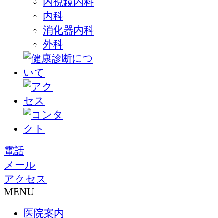
内視鏡内科
内科
消化器内科
外科
電話
メール
アクセス
MENU
医院案内