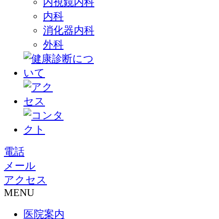
内視鏡内科
内科
消化器内科
外科
電話
メール
アクセス
MENU
医院案内